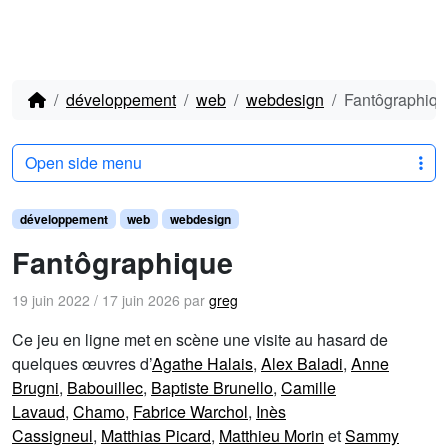
développement
web
webdesign
Fantôgraphiqu
Open side menu
développement
web
webdesign
Fantôgraphique
19 juin 2022
/
17 juin 2026
par
greg
Ce jeu en ligne met en scène une visite au hasard de
quelques œuvres d’
Agathe Halais
,
Alex Baladi
,
Anne
Brugni
,
Babouillec
,
Baptiste Brunello
,
Camille
Lavaud
,
Chamo
,
Fabrice Warchol
,
Inès
Cassigneul
,
Matthias Picard
,
Matthieu Morin
et
Sammy